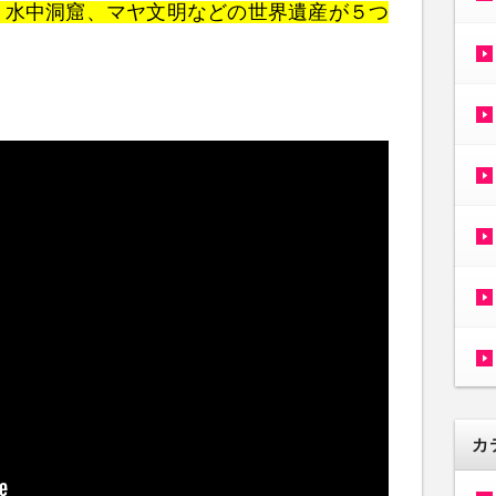
、水中洞窟、マヤ文明などの世界遺産が５つ
。
カ