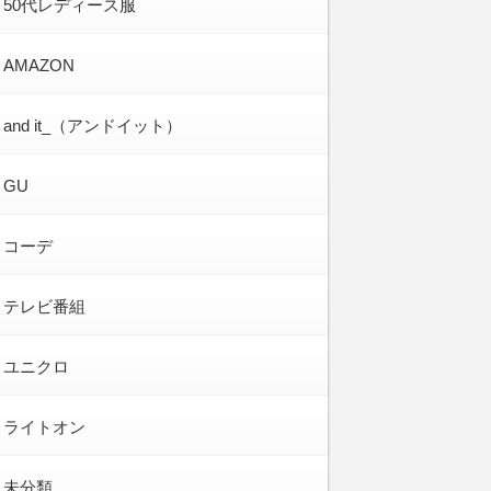
50代レディース服
AMAZON
and it_（アンドイット）
GU
コーデ
テレビ番組
ユニクロ
ライトオン
未分類