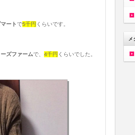
ズマート
で
5千円
くらいです。
メ
リーズファーム
で、
4千円
くらいでした。