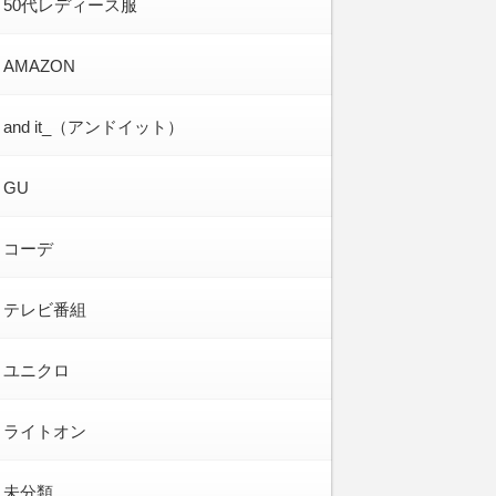
50代レディース服
AMAZON
and it_（アンドイット）
GU
コーデ
テレビ番組
ユニクロ
ライトオン
未分類